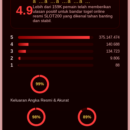
â˜…â˜…â˜…â˜…â˜…
4.9
Lebih dari 159K pemain telah memberikan
ulasan positif untuk bandar togel online
resmi SLOT200 yang dikenal tahan banting
dan stabil.
5
375.147.474
4
140.688
3
134.723
2
9.806
1
88
99%
Keluaran Angka Resmi & Akurat
98%
89%