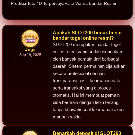
Prediksi Toto 4D Terpercaya
Paito Warna Bandar Resmi
Apakah SLOT200 benar-benar
bandar togel online resmi?
SLOT200 merupakan bandar togel
Unge
online resmi yang sudah digunakan
Sep 19, 2025
oleh banyak pemain dari berbagai
â˜…â˜…â˜…â˜…â˜…
daerah. Sistem permainan dijalankan
secara profesional dengan
transparansi hasil, keamanan data,
serta transaksi yang diproses
otomatis. Hal ini membuat pemain
bisa bermain dengan lebih tenang
tanpa khawatir soal keamanan akun
maupun saldo.
Benarkah deposit di SLOT200