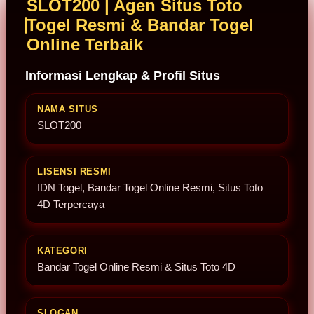
SLOT200 | Agen Situs Toto
Togel Resmi & Bandar Togel
Online Terbaik
Informasi Lengkap & Profil Situs
NAMA SITUS
SLOT200
LISENSI RESMI
IDN Togel, Bandar Togel Online Resmi, Situs Toto
4D Terpercaya
KATEGORI
Bandar Togel Online Resmi & Situs Toto 4D
SLOGAN