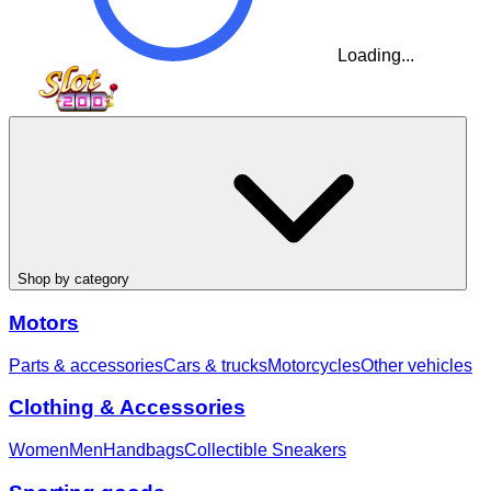
Loading...
Shop by category
Motors
Parts & accessories
Cars & trucks
Motorcycles
Other vehicles
Clothing & Accessories
Women
Men
Handbags
Collectible Sneakers