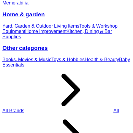
Memorabilia
Home & garden
Yard, Garden & Outdoor Living Items
Tools & Workshop
Equipment
Home Improvement
Kitchen, Dining & Bar
Supplies
Other categories
Books, Movies & Music
Toys & Hobbies
Health & Beauty
Baby
Essentials
All Brands
All