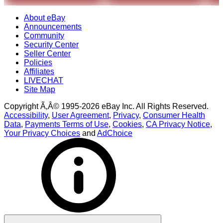
About eBay
Announcements
Community
Security Center
Seller Center
Policies
Affiliates
LIVECHAT
Site Map
Copyright Ã‚Â© 1995-2026 eBay Inc. All Rights Reserved.
Accessibility
,
User Agreement
,
Privacy
,
Consumer Health
Data
,
Payments Terms of Use
,
Cookies
,
CA Privacy Notice
,
Your Privacy Choices
and
AdChoice