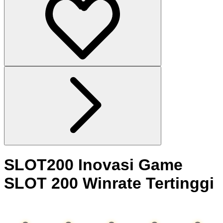
SLOT200 Inovasi Game
SLOT 200 Winrate Tertinggi