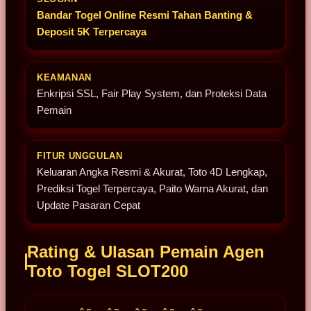
Bandar Togel Online Resmi Tahan Banting &
Deposit 5K Terpercaya
KEAMANAN
Enkripsi SSL, Fair Play System, dan Proteksi Data
Pemain
FITUR UNGGULAN
Keluaran Angka Resmi & Akurat, Toto 4D Lengkap,
Prediksi Togel Terpercaya, Paito Warna Akurat, dan
Update Pasaran Cepat
Rating & Ulasan Pemain Agen
Toto Togel SLOT200