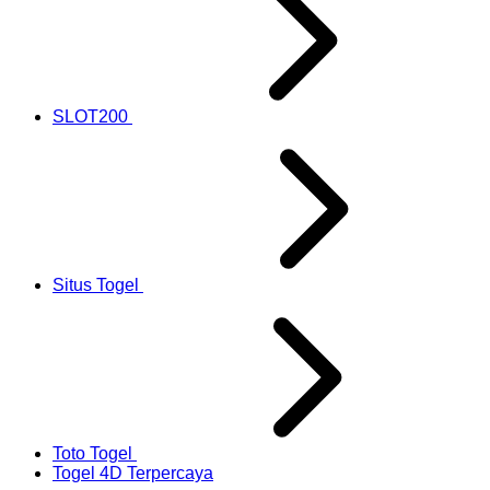
SLOT200
Situs Togel
Toto Togel
Togel 4D Terpercaya