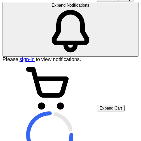
Expand Notifications
Please
sign-in
to view notifications.
Expand Cart