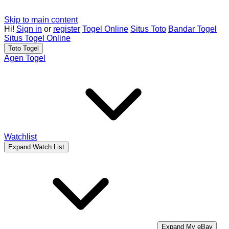
Skip to main content
Hi!
Sign in
or
register
Togel Online
Situs Toto
Bandar Togel
Situs Togel Online
Toto Togel
Agen Togel
Watchlist
Expand Watch List
Expand My eBay