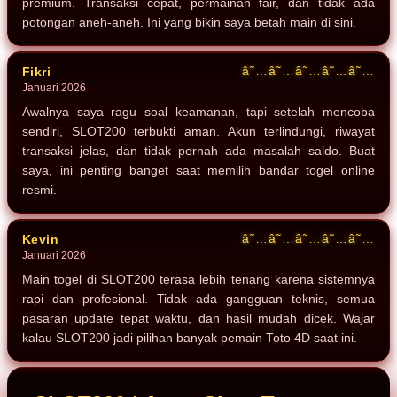
premium. Transaksi cepat, permainan fair, dan tidak ada
potongan aneh-aneh. Ini yang bikin saya betah main di sini.
Fikri
â˜…â˜…â˜…â˜…â˜…
Januari 2026
Awalnya saya ragu soal keamanan, tapi setelah mencoba
sendiri, SLOT200 terbukti aman. Akun terlindungi, riwayat
transaksi jelas, dan tidak pernah ada masalah saldo. Buat
saya, ini penting banget saat memilih bandar togel online
resmi.
Kevin
â˜…â˜…â˜…â˜…â˜…
Januari 2026
Main togel di SLOT200 terasa lebih tenang karena sistemnya
rapi dan profesional. Tidak ada gangguan teknis, semua
pasaran update tepat waktu, dan hasil mudah dicek. Wajar
kalau SLOT200 jadi pilihan banyak pemain Toto 4D saat ini.