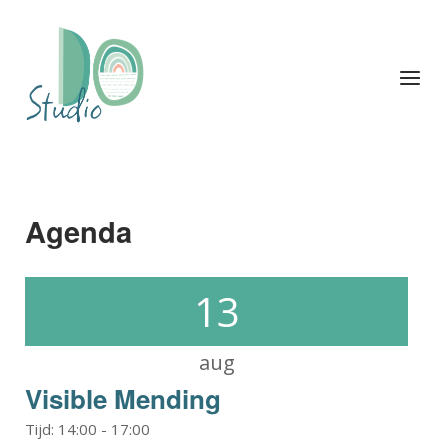
Ga
naar
Home
de
Menu
inhoud
Agenda
13
aug
Visible Mending
Tijd:
14:00
-
17:00